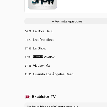
Ver más episodios...
La Bola Del 6
04:22
Las Rapiditas
04:22
Es Show
17:33
Vivalavi
17:33
CONSEJO
Vivalavi Mx
17:33
Cuando Los Ángeles Caen
21:30
Excélsior TV
No hay videos (aún) para este día.