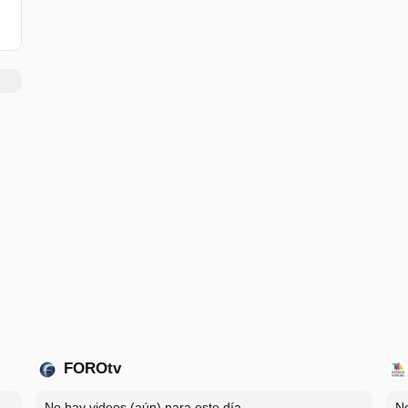
FOROtv
No hay videos (aún) para este día.
No