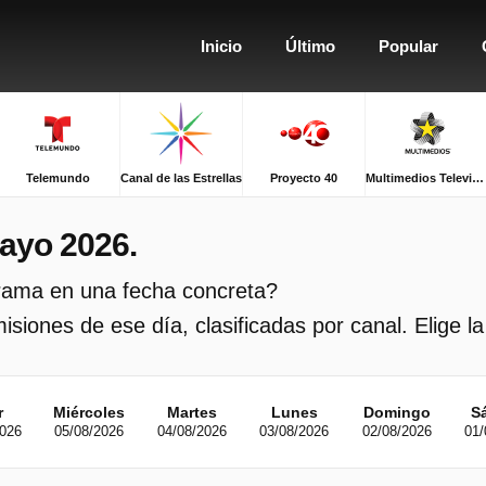
Inicio
Último
Popular
Telemundo
Canal de las Estrellas
Proyecto 40
Multimedios Televisión
ayo 2026.
grama en una fecha concreta?
siones de ese día, clasificadas por canal. Elige la
r
Miércoles
Martes
Lunes
Domingo
S
2026
05/08/2026
04/08/2026
03/08/2026
02/08/2026
01/