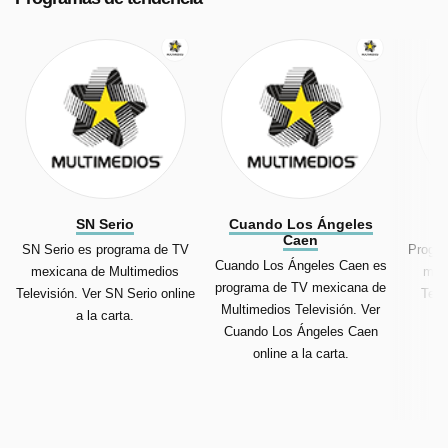
SN Serio
Cuando Los Ángeles
Caen
SN Serio es programa de TV
Progra
Cuando Los Ángeles Caen es
mexicana de Multimedios
mex
programa de TV mexicana de
Televisión. Ver SN Serio online
Tele
Multimedios Televisión. Ver
a la carta.
Cuando Los Ángeles Caen
online a la carta.