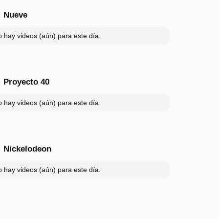
Nueve
 hay videos (aún) para este día.
Proyecto 40
 hay videos (aún) para este día.
Nickelodeon
 hay videos (aún) para este día.