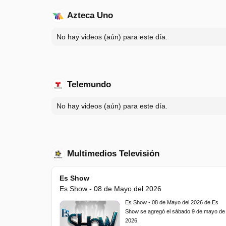
Azteca Uno
No hay videos (aún) para este día.
Telemundo
No hay videos (aún) para este día.
Multimedios Televisión
Es Show
Es Show - 08 de Mayo del 2026
Es Show - 08 de Mayo del 2026 de Es
Show se agregó el sábado 9 de mayo de
2026.