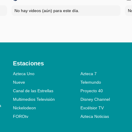
No hay videos (aún) para este día.
No
Estaciones
Azteca Uno
Azteca 7
Nueve
Telemundo
Canal de las Estrellas
Proyecto 40
Multimedios Televisión
Disney Channel
a
Nickelodeon
Excélsior TV
FOROtv
Azteca Noticias