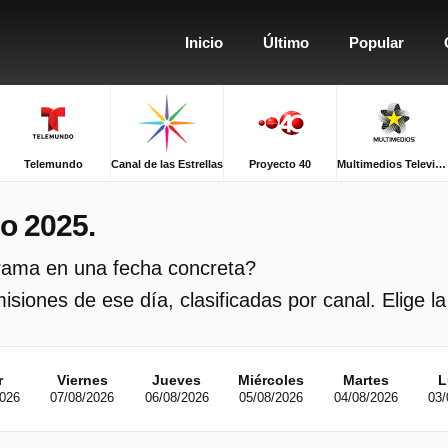
Inicio
Último
Popular
Telemundo
Canal de las Estrellas
Proyecto 40
Multimedios Televisión
io 2025.
grama en una fecha concreta?
siones de ese día, clasificadas por canal. Elige la
r
Viernes
Jueves
Miércoles
Martes
L
2026
07/08/2026
06/08/2026
05/08/2026
04/08/2026
03/