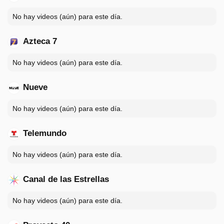
No hay videos (aún) para este día.
Azteca 7
No hay videos (aún) para este día.
Nueve
No hay videos (aún) para este día.
Telemundo
No hay videos (aún) para este día.
Canal de las Estrellas
No hay videos (aún) para este día.