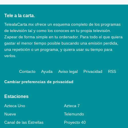
Tele a la carta.
TelealaCarta.mx ofrece un esquema completo de los programas
de televisión tal y como los conoces en tu propia televisión.
Zapear de forma simple en tu ordenador. Para todo el que quiera
gastar el menor tiempo posible buscando una emisión perdida,
una repetición o un programa, y quiera usar su tiempo para
verlos.
Contacto
Ayuda
Aviso legal
Privacidad
RSS
Cambiar preferencias de privacidad
Estaciones
Azteca Uno
Azteca 7
Nueve
Telemundo
Canal de las Estrellas
Proyecto 40