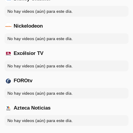
No hay videos (aún) para este día.
Nickelodeon
No hay videos (aún) para este día.
Excélsior TV
No hay videos (aún) para este día.
FOROtv
No hay videos (aún) para este día.
Azteca Noticias
No hay videos (aún) para este día.