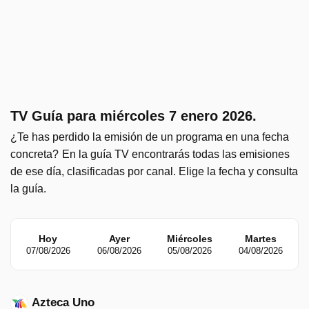
TV Guía para miércoles 7 enero 2026.
¿Te has perdido la emisión de un programa en una fecha
concreta?
En la guía TV encontrarás todas las emisiones
de ese día, clasificadas por canal. Elige la fecha y consulta
la guía.
Hoy
Ayer
Miércoles
Martes
07/08/2026
06/08/2026
05/08/2026
04/08/2026
Azteca Uno